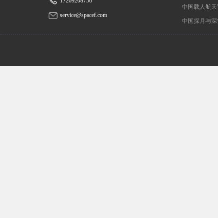
17209208756
中国载人航天
service@spacef.com
中国探月与深