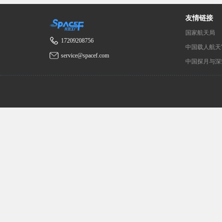
友情链接
国家航天局
17209208756
中国载人航天
service@spacef.com
中国探月与深