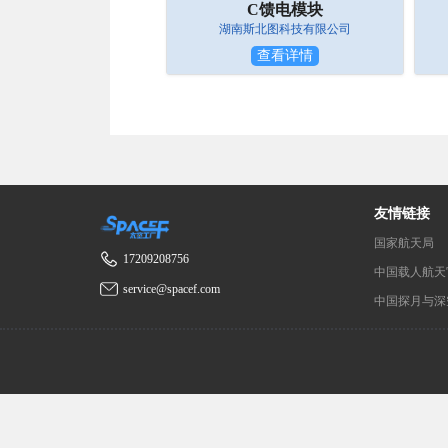
C馈电模块
湖南斯北图科技有限公司
查看详情
友情链接
国家航天局
17209208756
中国载人航天
service@spacef.com
中国探月与深